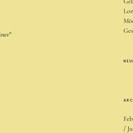
Geb
Lon
Mö
Ges
iner
”
NEU
ARC
Feb
Ju