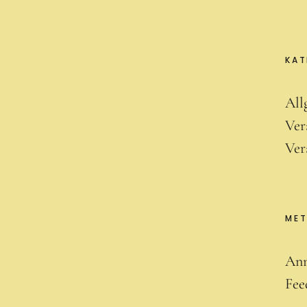
KAT
All
Ver
Ver
ME
An
Fee