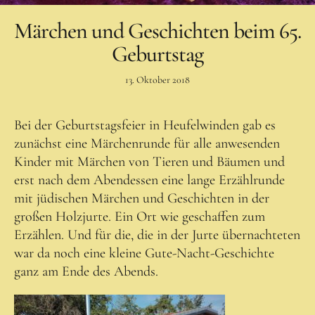
Faszination und Wirkung
Märchen und Geschichten beim 65.
Feuerlauf-Seminar
Geburtstag
Angebot und Preise
13. Oktober 2018
Teilnehmende
Feuerlauftrainer – Über mich
Bei der Geburtstagsfeier in Heufelwinden gab es
Waldpädagogik
zunächst eine Märchenrunde für alle anwesenden
Kinder mit Märchen von Tieren und Bäumen und
Waldpädagogik
erst nach dem Abendessen eine lange Erzählrunde
mit jüdischen Märchen und Geschichten in der
Erlebnis-Bildungsraum Wald
großen Holzjurte. Ein Ort wie geschaffen zum
Bedürfnisse und Zielgruppen
Erzählen. Und für die, die in der Jurte übernachteten
Programme
war da noch eine kleine Gute-Nacht-Geschichte
ganz am Ende des Abends.
für Kinder
für SchülerInnen