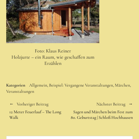
für Erwachsene
Über mich als Waldpädagogen
Termine
Über mich
Foto: Klaus Reiner
Holzjurte – ein Raum, wie geschaffen zum
Kontakt
Erzählen
Anfahrt
Kategorien
Allgemein
Beispiel: Vergangene Veranstaltungen
Märchen
Veranstaltungen
Vorheriger Beitrag
Nächster Beitrag
12 Meter Feuerlauf – The Long
Sagen und Märchen beim Fest zum
Walk
80. Geburtstag | Schloß Hochhausen