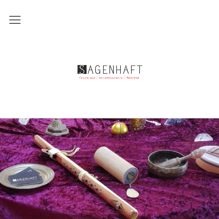
Märchen
Märchen
Die Geschichten
Die Zuhörenden
Ort und Zeit
Alles hat seinen Preis
Der Erzähler
Feuerlauf
Feuerlauf