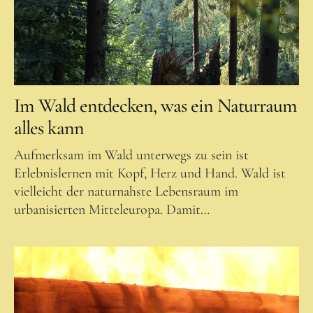
Faszination und Wirkung
Feuerlauf-Seminar
Angebot und Preise
Teilnehmende
Im Wald entdecken, was ein Naturraum
Feuerlauftrainer – Über mich
alles kann
Waldpädagogik
Aufmerksam im Wald unterwegs zu sein ist
Waldpädagogik
Erlebnislernen mit Kopf, Herz und Hand. Wald ist
vielleicht der naturnahste Lebensraum im
Erlebnis-Bildungsraum Wald
urbanisierten Mitteleuropa. Damit…
Bedürfnisse und Zielgruppen
Programme
für Kinder
für SchülerInnen