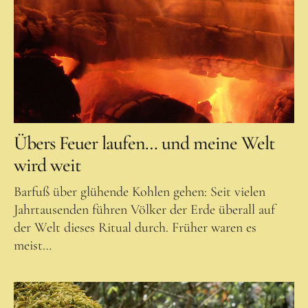
für Erwachsene
Über mich als Waldpädagogen
Termine
Über mich
Kontakt
Übers Feuer laufen… und meine Welt
wird weit
Anfahrt
Barfuß über glühende Kohlen gehen: Seit vielen
Jahrtausenden führen Völker der Erde überall auf
der Welt dieses Ritual durch. Früher waren es
meist…