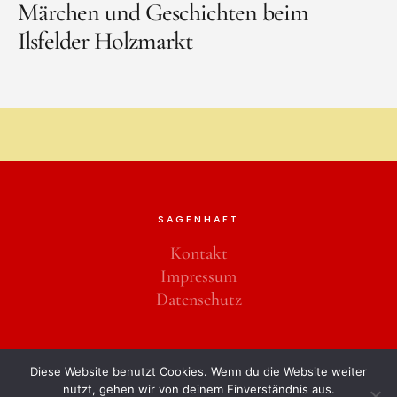
Märchen und Geschichten beim
Ilsfelder Holzmarkt
SAGENHAFT
Kontakt
Impressum
Datenschutz
Copyright © 2026
Diese Website benutzt Cookies. Wenn du die Website weiter
Powered by
WordPress
nutzt, gehen wir von deinem Einverständnis aus.