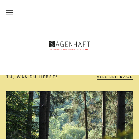
Märchen
Märchen
Die Geschichten
Die Zuhörenden
TU, WAS DU LIEBST!
ALLE BEITRÄGE
Ort und Zeit
Alles hat seinen Preis
Der Erzähler
Feuerlauf
Feuerlauf