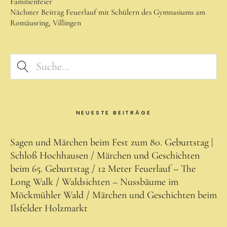
Familienfeier
Faszination und Wirkung
Nächster Beitrag
Feuerlauf mit Schülern des Gymnasiums am
Romäusring, Villingen
Feuerlauf-Seminar
Angebot und Preise
Teilnehmende
Feuerlauftrainer – Über mich
Waldpädagogik
NEUESTE BEITRÄGE
Waldpädagogik
Sagen und Märchen beim Fest zum 80. Geburtstag |
Erlebnis-Bildungsraum Wald
Schloß Hochhausen
Märchen und Geschichten
Bedürfnisse und Zielgruppen
beim 65. Geburtstag
12 Meter Feuerlauf – The
Programme
Long Walk
Waldsichten – Nussbäume im
Möckmühler Wald
Märchen und Geschichten beim
für Kinder
Ilsfelder Holzmarkt
für SchülerInnen