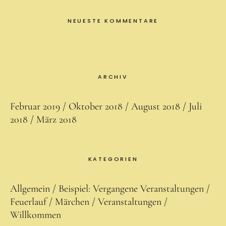
für Erwachsene
NEUESTE KOMMENTARE
Über mich als Waldpädagogen
Termine
Über mich
ARCHIV
Kontakt
Februar 2019
Oktober 2018
August 2018
Juli
2018
März 2018
Anfahrt
KATEGORIEN
Allgemein
Beispiel: Vergangene Veranstaltungen
Feuerlauf
Märchen
Veranstaltungen
Willkommen