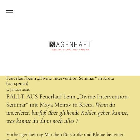
Märchen
Märchen
Die Geschichten
Die Zuhörenden
Feuerlauf beim „Divine Intervention Seminar“ in Kreta
Ort und Zeit
(23.04.2020)
5. Januar 2020
Alles hat seinen Preis
FÄLLT AUS Feuerlauf beim „Divine-Intervention-
Der Erzähler
Seminar“ mit Maya Meirav in Kreta.
Wenn du
unverletzt, barfuß über glühende Kohlen gehen kannst,
Feuerlauf
was kannst du dann noch alles ?
Feuerlauf
Vorheriger Beitrag
Märchen für Große und Kleine bei einer